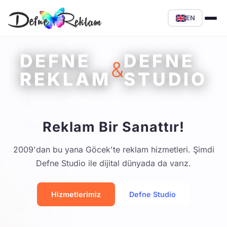
EN
DEFNE
DEFNE
&
REKLAM
STUDIO
Reklam Bir Sanattır!
2009'dan bu yana Göcek'te reklam hizmetleri. Şimdi
Defne Studio ile dijital dünyada da varız.
Hizmetlerimiz
Defne Studio